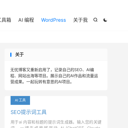

 工具箱
AI 编程
WordPress
关于我


关于
无忧博客又重新启用了，记录自己的SEO、AI编
程、网站出海等项目。展示自己的AI作品和流量运
营成果。一起玩转有意思的AI项目。
AI 工具
SEO提示词工具
用于ai 内容和标题的提示词生成器。输入您的关键
词，一键生成能够驱动 AI (ChatGPT, Claude,