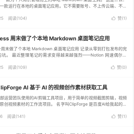
ote 是一款运行在本地的桌面笔记应用。它不需要账号、不上传云端、不收
您自己的硬盘里...
25
阅读(104)
赞(
1
)

Express 周末做了个本地 Markdown 桌面笔记应用
press 一周末做了个本地 Markdown 桌面笔记应用 记录从零到打包发布的完
坑。 最近整理笔记的需求变得越来越强烈——Notion 网速偶尔抽
插件生...
25
阅读(109)
赞(
0
)

ipForge AI 基于 AI 的视频创作素材获取工具
部运营团队使用的AI剪辑工具项目，用于简单的视频截图剪辑，视频
创视频素材的工作流项目。 名字叫ClipForge 是百度AI给我起的，
意打造专业作品。已经分享在gith...
16
阅读(141)
赞(
1
)
