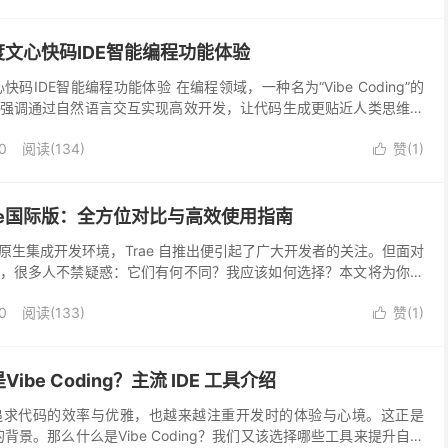
与百度文心快码IDE智能编程功能体验
度文心快码IDE智能编程功能体验 在编程领域，一种名为“Vibe Coding”的
强调通过自然语言交互实现高效开发，让代码生成更贴近人类思维逻
IDE，正是这一理念的...
0
阅读(134)
赞(
1
)

 Trae国际版：全方位对比与高效使用指南
AI原生集成开发环境，Trae 自推出便引起了广大开发者的关注。但面对
，很多人不禁疑惑：它们有何不同？我应该如何选择？本文将为你全
区别，并提供从下载安装到高效使用的完整指...
0
阅读(133)
赞(
1
)

be Coding？主流 IDE 工具介绍
追求代码的效率与优雅，也越来越注重开发时的体验与心境。这正是
念兴起的背景。那么什么是Vibe Coding？我们又该选择哪些工具来提升自己