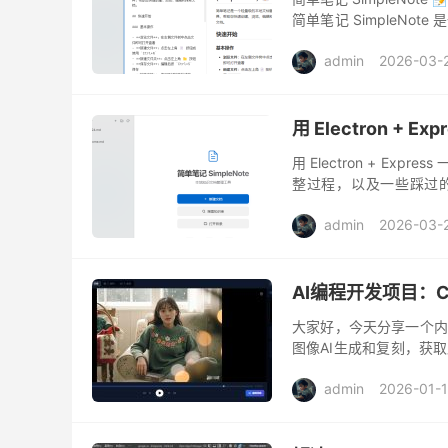
简单笔记 SimpleN
费，您的文字永远只存在于
admin
2026-03-
用 Electron + 
用 Electron + Ex
整过程，以及一些踩过的
风、Obsidian 功能强大但
admin
2026-03-
AI编程开发项目：Cl
大家好，今天分享一个内
图像AI生成和复刻，获取原
😄意思是 剪辑+锻造，寓
admin
2026-01-