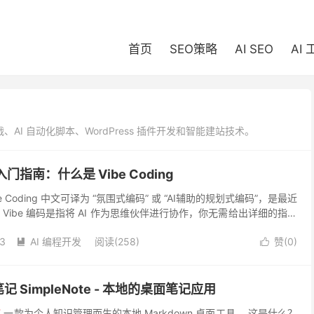
首页
SEO策略
AI SEO
AI
 实战、AI 自动化脚本、WordPress 插件开发和智能建站技术。
入门指南：什么是 Vibe Coding
Vibe Coding 中文可译为 “氛围式编码” 或 “AI辅助的规划式编码”，是最近
 Vibe 编码是指将 AI 作为思维伙伴进行协作，你无需给出详细的指令
.
23
AI 编程开发
阅读(258)
赞(
0
)


 SimpleNote - 本地的桌面笔记应用
e 📝 一款为个人知识管理而生的本地 Markdown 桌面工具。 这是什么？