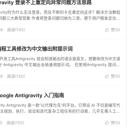
tigravity 登录不上重定向异常问题方法思路
ntigravity时为什么无法登录，而且不断的卡在重定向这步？解决方法教程
ty 登录问题三大典型现象 作者将登录问题归纳为三类，便于用户精准定位问
：点击登录后无...
08
阅读(145)
赞(
0
)

ity 编程工具修改为中文输出附提示词
发工具Antigravity 就会知道输出的语言是英文，想要修改为中文语
tigravity 中文输出全局通用提示词。 在使用Antigravity 提问时
复时，...
08
阅读(150)
赞(
0
)

ogle Antigravity 入门指南
vity Antigravity 是一款“以代理为先”的平台。它预设 AI 不仅是编写代
主规划、执行、验证和迭代复杂工程任务的行动者，几乎无需人工干
个人...
23
阅读(155)
赞(
0
)
