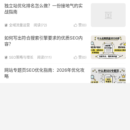
独立站优化排名怎么做？一份接地气的实
战指南
全域流量运营
阅读(72)
赞(
0
)


如何写出符合搜索引擎要求的优质SEO内
容？
SEO策略与增长
阅读(111)
赞(
0
)


网站专题页SEO优化指南：2026年优化攻
略
SEO策略与增长
阅读(118)
赞(
0
)


企业网站落地页SEO优化指南：提升转化
率的实用技巧
SEO策略与增长
阅读(144)
赞(
2
)

