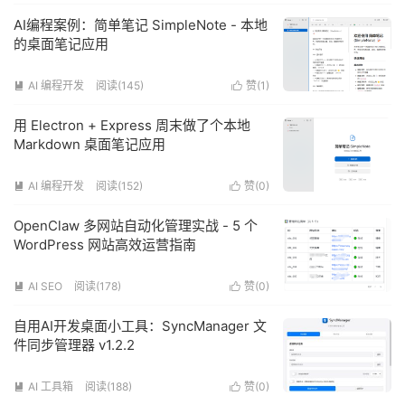
AI编程案例：简单笔记 SimpleNote - 本地
的桌面笔记应用
AI 编程开发
阅读(145)
赞(
1
)


用 Electron + Express 周末做了个本地
Markdown 桌面笔记应用
AI 编程开发
阅读(152)
赞(
0
)


OpenClaw 多网站自动化管理实战 - 5 个
WordPress 网站高效运营指南
AI SEO
阅读(178)
赞(
0
)


自用AI开发桌面小工具：SyncManager 文
件同步管理器 v1.2.2
AI 工具箱
阅读(188)
赞(
0
)

