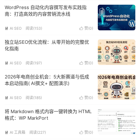
WordPress 自动化内容撰写发布实践指
南：打造高效的内容营销流水线
AI SEO
阅读(153)
赞(
0
)


独立站SEO优化流程：从零开始的完整优
化指南
AI SEO
阅读(197)
赞(
0
)


2026年电商创业机会：5大新赛道与低成
本启动指南( AI撰文+ 配图演示)
AI SEO
阅读(185)
赞(
0
)


将 Markdown 格式内容一键转换为 HTML
格式：WP MarkPort
AI 工具箱
阅读(227)
赞(
0
)

