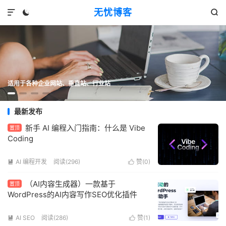
无忧博客



适用于各种企业网站、垂直站、行业站
最新发布
新手 AI 编程入门指南：什么是 Vibe
置顶
Coding
AI 编程开发
阅读(296)
赞(
0
)


（AI内容生成器）一款基于
置顶
WordPress的AI内容写作SEO优化插件
AI SEO
阅读(286)
赞(
1
)

