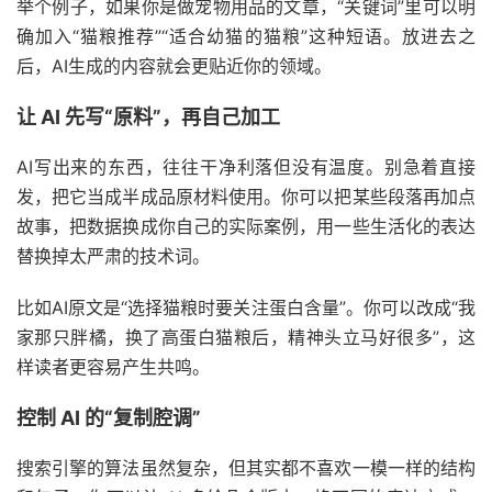
举个例子，如果你是做宠物用品的文章，“关键词”里可以明
确加入“猫粮推荐”“适合幼猫的猫粮”这种短语。放进去之
后，AI生成的内容就会更贴近你的领域。
让 AI 先写“原料”，再自己加工
AI写出来的东西，往往干净利落但没有温度。别急着直接
发，把它当成半成品原材料使用。你可以把某些段落再加点
故事，把数据换成你自己的实际案例，用一些生活化的表达
替换掉太严肃的技术词。
比如AI原文是“选择猫粮时要关注蛋白含量”。你可以改成“我
家那只胖橘，换了高蛋白猫粮后，精神头立马好很多”，这
样读者更容易产生共鸣。
控制 AI 的“复制腔调”
搜索引擎的算法虽然复杂，但其实都不喜欢一模一样的结构