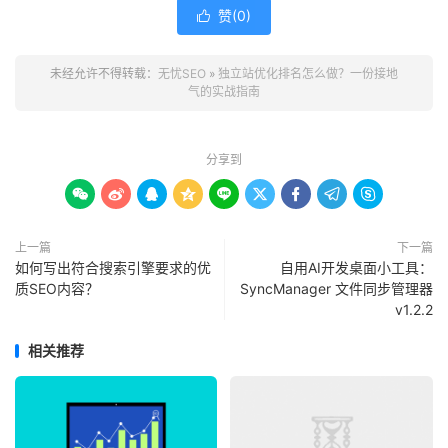
赞(
0
)

未经允许不得转载：
无忧SEO
»
独立站优化排名怎么做？一份接地
气的实战指南
分享到









上一篇
下一篇
如何写出符合搜索引擎要求的优
自用AI开发桌面小工具：
质SEO内容？
SyncManager 文件同步管理器
v1.2.2
相关推荐