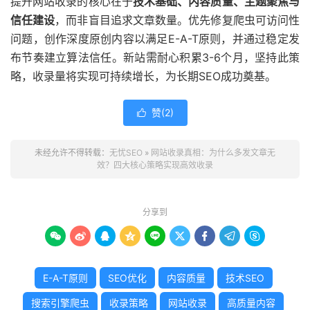
提升网站收录的核心在于
技术基础、内容质量、主题聚焦与
信任建设
，而非盲目追求文章数量。优先修复爬虫可访问性
问题，创作深度原创内容以满足E-A-T原则，并通过稳定发
布节奏建立算法信任。新站需耐心积累3-6个月，坚持此策
略，收录量将实现可持续增长，为长期SEO成功奠基。
赞(
2
)

未经允许不得转载：
无忧SEO
»
网站收录真相：为什么多发文章无
效？四大核心策略实现高效收录
分享到









E-A-T原则
SEO优化
内容质量
技术SEO
搜索引擎爬虫
收录策略
网站收录
高质量内容