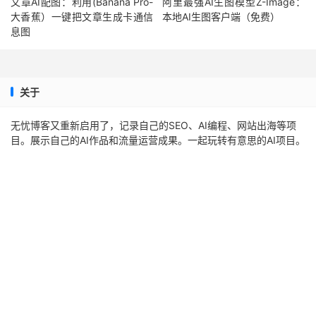
文章AI配图：利用(Banana Pro-
阿里最强AI生图模型Z-Image：
大香蕉）一键把文章生成卡通信
本地AI生图客户端（免费）
息图
关于
无忧博客又重新启用了，记录自己的SEO、AI编程、网站出海等项
目。展示自己的AI作品和流量运营成果。一起玩转有意思的AI项目。