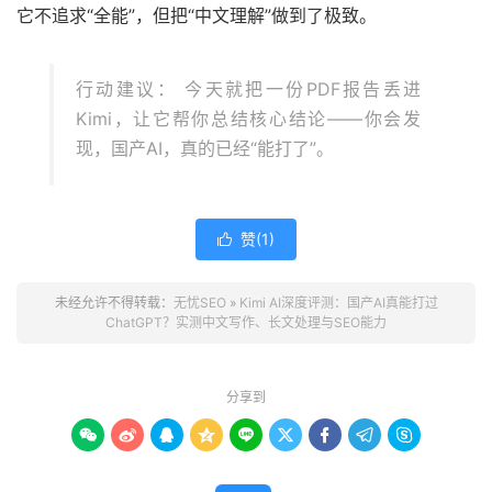
它不追求“全能”，但把“中文理解”做到了极致。
行动建议： 今天就把一份PDF报告丢进
Kimi，让它帮你总结核心结论——你会发
现，国产AI，真的已经“能打了”。
赞(
1
)

未经允许不得转载：
无忧SEO
»
Kimi AI深度评测：国产AI真能打过
ChatGPT？实测中文写作、长文处理与SEO能力
分享到








