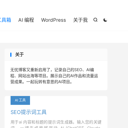

 工具箱
AI 编程
WordPress
关于我


关于
无忧博客又重新启用了，记录自己的SEO、AI编
程、网站出海等项目。展示自己的AI作品和流量运
营成果。一起玩转有意思的AI项目。
AI 工具
SEO提示词工具
用于ai 内容和标题的提示词生成器。输入您的关键
词，一键生成能够驱动 AI (ChatGPT, Claude,