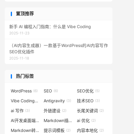
置顶推荐
新手 AI 编程入门指南：什么是 Vibe Coding
2025-11-23
（AI内容生成器）一款基于WordPress的AI内容写作
SEO优化插件
2025-11-18
热门标签
WordPress
SEO
SEO优化
(6)
(6)
(5)
Vibe Coding
Antigravity
技术SEO
(3)
(3)
(3)
ai 写作
外链建设
长尾关键词
(3)
(2)
(2)
AI开发桌面端
Markdown插件
ai 优化
(2)
(2)
(2)
Markdown转HTML
提示词模板
内容本地化
(2)
(2)
(2)