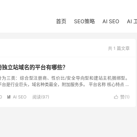
首页
SEO策略
AI SEO
AI
共 1 篇文章
册独立站域名的平台有哪些？
分为三类：综合型注册商、性价比/安全导向型和建站主机捆绑型。
平台是行业巨头，域名种类最全，附加服务多。 平台名称 核心特点 适
最大域名注册商 ，市场占有率极高。 优点...
0
AI SEO
阅读(97)
赞(
1
)

