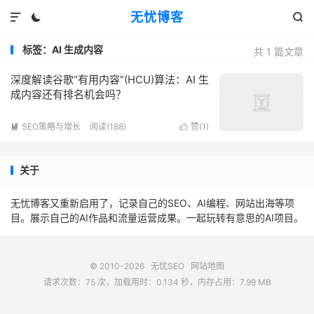
无忧博客



标签：AI 生成内容
共 1 篇文章
深度解读谷歌“有用内容”(HCU)算法：AI 生
成内容还有排名机会吗？
SEO策略与增长
阅读(188)
赞(
1
)


关于
无忧博客又重新启用了，记录自己的SEO、AI编程、网站出海等项
目。展示自己的AI作品和流量运营成果。一起玩转有意思的AI项目。
© 2010-2026
无忧SEO
网站地图
请求次数：75 次，加载用时：0.134 秒，内存占用：7.99 MB