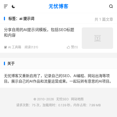
无忧博客



标签：ai 提示词
共 1 篇文章
分享自用的AI提示词模板，包括SEO标题
和内容
AI 工具箱
阅读(131)
赞(
1
)


关于
无忧博客又重新启用了，记录自己的SEO、AI编程、网站出海等项
目。展示自己的AI作品和流量运营成果。一起玩转有意思的AI项目。
© 2010-2026
无忧SEO
网站地图
请求次数：75 次，加载用时：0.139 秒，内存占用：7.99 MB