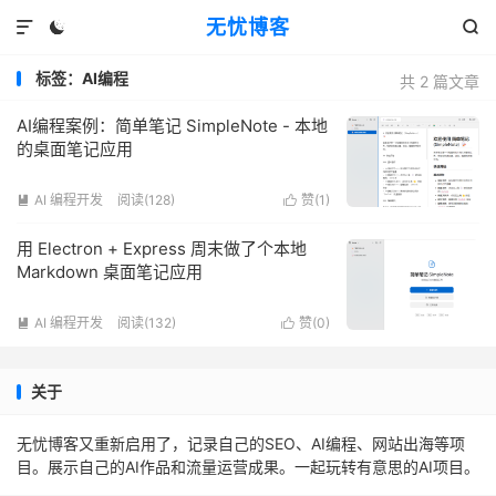
无忧博客



标签：AI编程
共 2 篇文章
AI编程案例：简单笔记 SimpleNote - 本地
的桌面笔记应用
AI 编程开发
阅读(128)
赞(
1
)


用 Electron + Express 周末做了个本地
Markdown 桌面笔记应用
AI 编程开发
阅读(132)
赞(
0
)


关于
无忧博客又重新启用了，记录自己的SEO、AI编程、网站出海等项
目。展示自己的AI作品和流量运营成果。一起玩转有意思的AI项目。