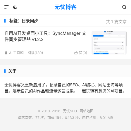
无忧博客



标签：目录同步
共 1 篇文章
自用AI开发桌面小工具：SyncManager 文
件同步管理器 v1.2.2
AI 工具箱
阅读(180)
赞(
0
)


关于
无忧博客又重新启用了，记录自己的SEO、AI编程、网站出海等项
目。展示自己的AI作品和流量运营成果。一起玩转有意思的AI项目。
© 2010-2026
无忧SEO
网站地图
请求次数：77 次，加载用时：0.133 秒，内存占用：8.01 MB